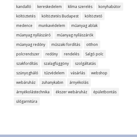
kandalló
kereskedelem
klíma szerelés
konyhabútor
költöztetés
költöztetés Budapest
költöztető
medence
munkavédelem
műanyag ablak
műanyag nyílászáró
műanyag nyílászárók
műanyag redőny
műszaki fordítás
otthon
polcrendszer
redőny
rendelés
Salgó polc
szakfordítás
szalagfüggöny
szolgáltatás
szúnyogháló
tűzvédelem
vásárlás
webshop
webáruház
zuhanykabin
árnyékolás
árnyékolástechnika
ékszer webáruház
épületbontás
ülőgarnitúra