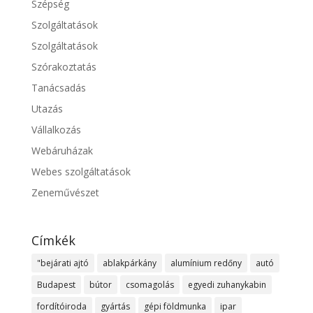
Szépség
Szolgáltatások
Szolgáltatások
Szórakoztatás
Tanácsadás
Utazás
Vállalkozás
Webáruházak
Webes szolgáltatások
Zeneművészet
Címkék
"bejárati ajtó
ablakpárkány
alumínium redőny
autó
Budapest
bútor
csomagolás
egyedi zuhanykabin
fordítóiroda
gyártás
gépi földmunka
ipar