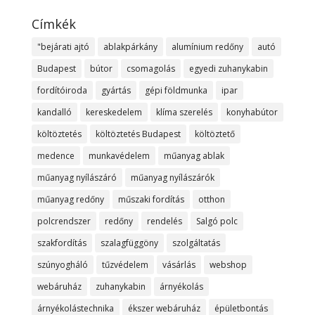
Címkék
"bejárati ajtó
ablakpárkány
alumínium redőny
autó
Budapest
bútor
csomagolás
egyedi zuhanykabin
fordítóiroda
gyártás
gépi földmunka
ipar
kandalló
kereskedelem
klíma szerelés
konyhabútor
költöztetés
költöztetés Budapest
költöztető
medence
munkavédelem
műanyag ablak
műanyag nyílászáró
műanyag nyílászárók
műanyag redőny
műszaki fordítás
otthon
polcrendszer
redőny
rendelés
Salgó polc
szakfordítás
szalagfüggöny
szolgáltatás
szúnyogháló
tűzvédelem
vásárlás
webshop
webáruház
zuhanykabin
árnyékolás
árnyékolástechnika
ékszer webáruház
épületbontás