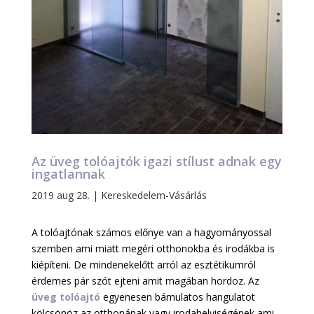
Az üveg tolóajtók igazi stílust adnak egy
ingatlannak
2019 aug 28.
|
Kereskedelem-Vásárlás
A tolóajtónak számos előnye van a hagyományossal
szemben ami miatt megéri otthonokba és irodákba is
kiépíteni. De mindenekelőtt arról az esztétikumról
érdemes pár szót ejteni amit magában hordoz. Az
üveg tolóajtó
egyenesen bámulatos hangulatot
kölcsönöz az otthonának vagy irodahelyiségének ami