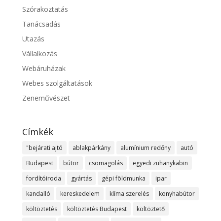
Szórakoztatás
Tanácsadás
Utazás
Vállalkozás
Webáruházak
Webes szolgáltatások
Zeneművészet
Címkék
"bejárati ajtó
ablakpárkány
alumínium redőny
autó
Budapest
bútor
csomagolás
egyedi zuhanykabin
fordítóiroda
gyártás
gépi földmunka
ipar
kandalló
kereskedelem
klíma szerelés
konyhabútor
költöztetés
költöztetés Budapest
költöztető