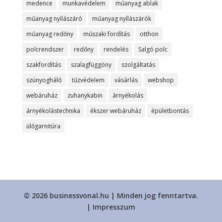
medence
munkavédelem
műanyag ablak
műanyag nyílászáró
műanyag nyílászárók
műanyag redőny
műszaki fordítás
otthon
polcrendszer
redőny
rendelés
Salgó polc
szakfordítás
szalagfüggöny
szolgáltatás
szúnyogháló
tűzvédelem
vásárlás
webshop
webáruház
zuhanykabin
árnyékolás
árnyékolástechnika
ékszer webáruház
épületbontás
ülőgarnitúra
© 2026 businessvonal.hu | Minden jog fenntartva.
|
Impresszum