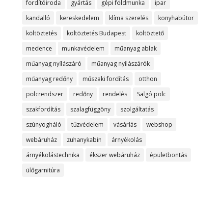
fordítóiroda
gyártás
gépi földmunka
ipar
kandalló
kereskedelem
klíma szerelés
konyhabútor
költöztetés
költöztetés Budapest
költöztető
medence
munkavédelem
műanyag ablak
műanyag nyílászáró
műanyag nyílászárók
műanyag redőny
műszaki fordítás
otthon
polcrendszer
redőny
rendelés
Salgó polc
szakfordítás
szalagfüggöny
szolgáltatás
szúnyogháló
tűzvédelem
vásárlás
webshop
webáruház
zuhanykabin
árnyékolás
árnyékolástechnika
ékszer webáruház
épületbontás
ülőgarnitúra