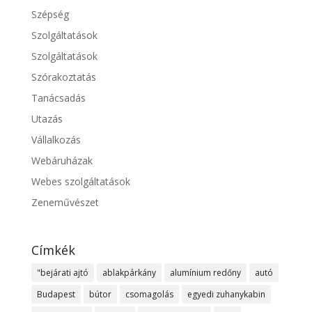
Szépség
Szolgáltatások
Szolgáltatások
Szórakoztatás
Tanácsadás
Utazás
Vállalkozás
Webáruházak
Webes szolgáltatások
Zeneművészet
Címkék
"bejárati ajtó
ablakpárkány
alumínium redőny
autó
Budapest
bútor
csomagolás
egyedi zuhanykabin