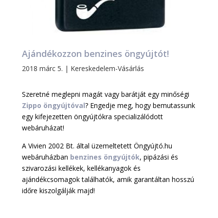
Ajándékozzon benzines öngyújtót!
2018 márc 5.
|
Kereskedelem-Vásárlás
Szeretné meglepni magát vagy barátját egy minőségi
Zippo öngyújtóval
? Engedje meg, hogy bemutassunk
egy kifejezetten öngyújtókra specializálódott
webáruházat!
A Vivien 2002 Bt. által üzemeltetett Öngyújtó.hu
webáruházban
benzines öngyújtók
, pipázási és
szivarozási kellékek, kellékanyagok és
ajándékcsomagok találhatók, amik garantáltan hosszú
időre kiszolgálják majd!