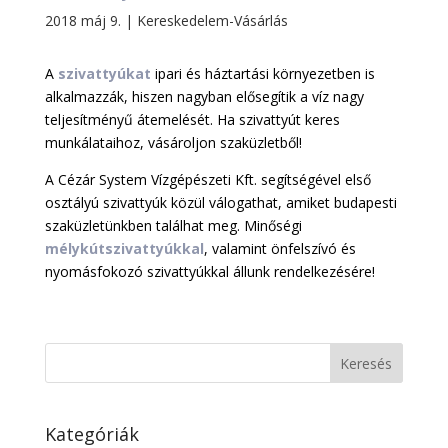
2018 máj 9.
|
Kereskedelem-Vásárlás
A
szivattyúkat
ipari és háztartási környezetben is
alkalmazzák, hiszen nagyban elősegítik a víz nagy
teljesítményű átemelését. Ha szivattyút keres
munkálataihoz, vásároljon szaküzletből!
A Cézár System Vízgépészeti Kft. segítségével első
osztályú szivattyúk közül válogathat, amiket budapesti
szaküzletünkben találhat meg. Minőségi
mélykútszivattyúkkal
, valamint önfelszívó és
nyomásfokozó szivattyúkkal állunk rendelkezésére!
Kategóriák