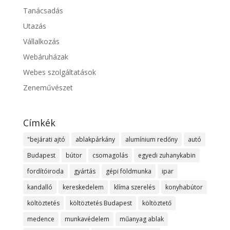
Tanácsadás
Utazás
Vállalkozás
Webáruházak
Webes szolgáltatások
Zeneművészet
Címkék
"bejárati ajtó
ablakpárkány
alumínium redőny
autó
Budapest
bútor
csomagolás
egyedi zuhanykabin
fordítóiroda
gyártás
gépi földmunka
ipar
kandalló
kereskedelem
klíma szerelés
konyhabútor
költöztetés
költöztetés Budapest
költöztető
medence
munkavédelem
műanyag ablak