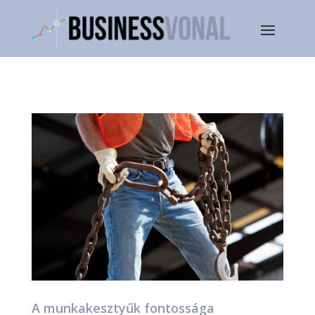
A munkakesztyűk fontossága