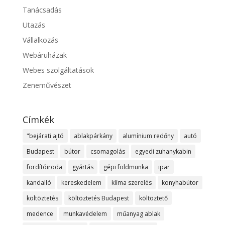
Tanácsadás
Utazás
Vállalkozás
Webáruházak
Webes szolgáltatások
Zeneművészet
Címkék
"bejárati ajtó
ablakpárkány
alumínium redőny
autó
Budapest
bútor
csomagolás
egyedi zuhanykabin
fordítóiroda
gyártás
gépi földmunka
ipar
kandalló
kereskedelem
klíma szerelés
konyhabútor
költöztetés
költöztetés Budapest
költöztető
medence
munkavédelem
műanyag ablak