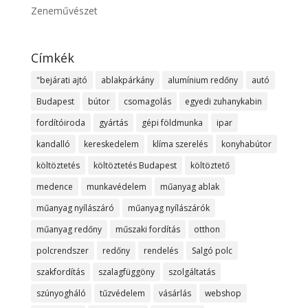
Zeneművészet
Címkék
"bejárati ajtó
ablakpárkány
alumínium redőny
autó
Budapest
bútor
csomagolás
egyedi zuhanykabin
fordítóiroda
gyártás
gépi földmunka
ipar
kandalló
kereskedelem
klíma szerelés
konyhabútor
költöztetés
költöztetés Budapest
költöztető
medence
munkavédelem
műanyag ablak
műanyag nyílászáró
műanyag nyílászárók
műanyag redőny
műszaki fordítás
otthon
polcrendszer
redőny
rendelés
Salgó polc
szakfordítás
szalagfüggöny
szolgáltatás
szúnyogháló
tűzvédelem
vásárlás
webshop