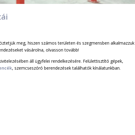
tái
böztetjük meg, hiszen számos területen és szegmensben alkalmazzuk
endezéseket vásárolna, olvasson tovább!
ivitelezésében áll ügyfelei rendelkezésére. Felülettisztító gépek,
encék
, szemcseszóró berendezések találhatók kínálatunkban.