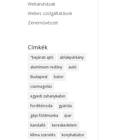
Webáruházak
Webes szolgáltatások
Zeneművészet
Címkék
"bejárati ajtó
ablakpárkány
alumínium redőny
autó
Budapest
bútor
csomagolás
egyedi zuhanykabin
fordítóiroda
gyártás
gépi földmunka
ipar
kandalló
kereskedelem
klíma szerelés
konyhabútor