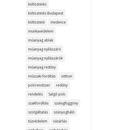
költöztetés
költöztetés Budapest
költöztető
medence
munkavédelem
műanyag ablak
műanyag nyílászáró
műanyag nyílászárók
műanyag redőny
műszaki fordítás
otthon
polcrendszer
redőny
rendelés
Salgó polc
szakfordítás
szalagfüggöny
szolgáltatás
szúnyogháló
tűzvédelem
vásárlás