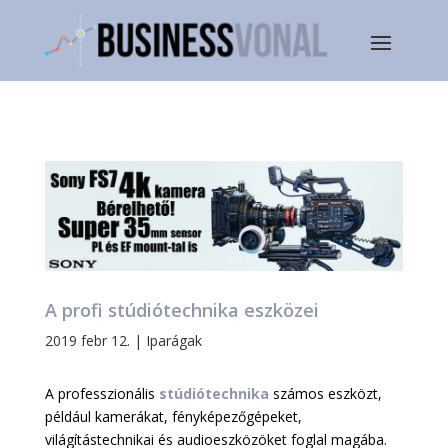
A profi stúdiótechnika eszközei
2019 febr 12.
|
Iparágak
A professzionális
stúdiótechnika
számos eszközt,
például kamerákat, fényképezőgépeket,
világítástechnikai és audioeszközöket foglal magába.