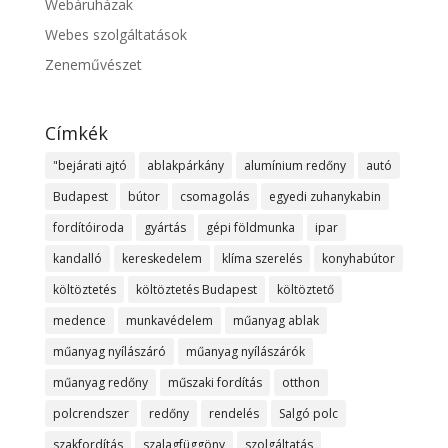
Webáruházak
Webes szolgáltatások
Zeneművészet
Címkék
"bejárati ajtó
ablakpárkány
alumínium redőny
autó
Budapest
bútor
csomagolás
egyedi zuhanykabin
fordítóiroda
gyártás
gépi földmunka
ipar
kandalló
kereskedelem
klíma szerelés
konyhabútor
költöztetés
költöztetés Budapest
költöztető
medence
munkavédelem
műanyag ablak
műanyag nyílászáró
műanyag nyílászárók
műanyag redőny
műszaki fordítás
otthon
polcrendszer
redőny
rendelés
Salgó polc
szakfordítás
szalagfüggöny
szolgáltatás