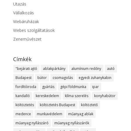
Utazás
Vállalkozás
Webáruházak
Webes szolgáltatások
Zeneművészet
Címkék
"bejárati ajtó
ablakpárkány
alumínium redőny
autó
Budapest
bútor
csomagolás
egyedi zuhanykabin
fordítóiroda
gyártás
gépi földmunka
ipar
kandalló
kereskedelem
klíma szerelés
konyhabútor
költöztetés
költöztetés Budapest
költöztető
medence
munkavédelem
műanyag ablak
műanyag nyílászáró
műanyag nyílászárók