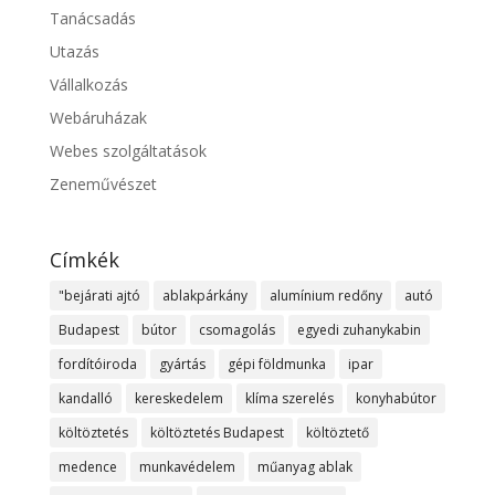
Tanácsadás
Utazás
Vállalkozás
Webáruházak
Webes szolgáltatások
Zeneművészet
Címkék
"bejárati ajtó
ablakpárkány
alumínium redőny
autó
Budapest
bútor
csomagolás
egyedi zuhanykabin
fordítóiroda
gyártás
gépi földmunka
ipar
kandalló
kereskedelem
klíma szerelés
konyhabútor
költöztetés
költöztetés Budapest
költöztető
medence
munkavédelem
műanyag ablak