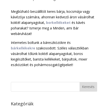
Megbízható beszállítót keres bárja, kocsmája vagy
kávézója számára, ahonnan kedvező áron vásárolhat
koktél alapanyagokat,
borkellékeket
és kávés
poharakat? Ismerje meg a Minden, ami Bár
webáruházat!
Internetes boltunk a báreszközökre és
bárkellékekre
szakosodott. Széles választékban
vásárolhat tőlünk koktél alapanyagokat, boros
kiegészítőket, barista kellékeket, bárpultok, mixer
eszközöket és pohármosogatógépeket!
Kategóriák