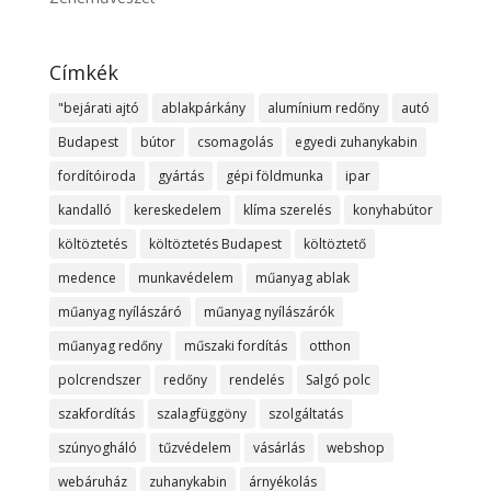
Címkék
"bejárati ajtó
ablakpárkány
alumínium redőny
autó
Budapest
bútor
csomagolás
egyedi zuhanykabin
fordítóiroda
gyártás
gépi földmunka
ipar
kandalló
kereskedelem
klíma szerelés
konyhabútor
költöztetés
költöztetés Budapest
költöztető
medence
munkavédelem
műanyag ablak
műanyag nyílászáró
műanyag nyílászárók
műanyag redőny
műszaki fordítás
otthon
polcrendszer
redőny
rendelés
Salgó polc
szakfordítás
szalagfüggöny
szolgáltatás
szúnyogháló
tűzvédelem
vásárlás
webshop
webáruház
zuhanykabin
árnyékolás