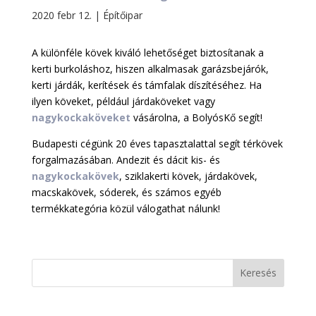
2020 febr 12.
|
Építőipar
A különféle kövek kiváló lehetőséget biztosítanak a
kerti burkoláshoz, hiszen alkalmasak garázsbejárók,
kerti járdák, kerítések és támfalak díszítéséhez. Ha
ilyen köveket, például járdaköveket vagy
nagykockaköveket
vásárolna, a BolyósKő segít!
Budapesti cégünk 20 éves tapasztalattal segít térkövek
forgalmazásában. Andezit és dácit kis- és
nagykockakövek
, sziklakerti kövek, járdakövek,
macskakövek, sóderek, és számos egyéb
termékkategória közül válogathat nálunk!