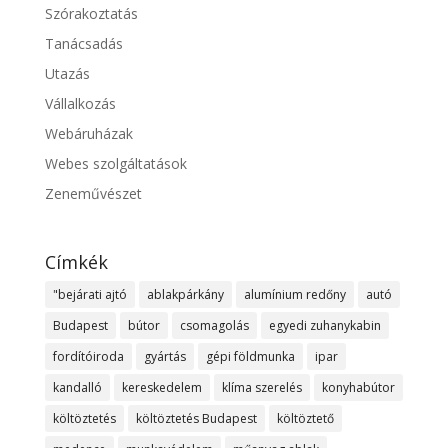
Szórakoztatás
Tanácsadás
Utazás
Vállalkozás
Webáruházak
Webes szolgáltatások
Zeneművészet
Címkék
"bejárati ajtó
ablakpárkány
alumínium redőny
autó
Budapest
bútor
csomagolás
egyedi zuhanykabin
fordítóiroda
gyártás
gépi földmunka
ipar
kandalló
kereskedelem
klíma szerelés
konyhabútor
költöztetés
költöztetés Budapest
költöztető