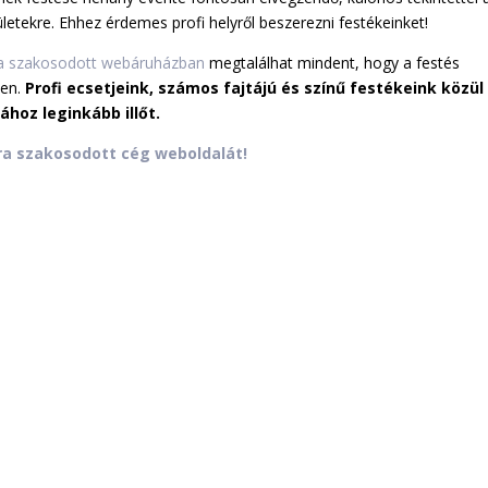
rületekre. Ehhez érdemes profi helyről beszerezni festékeinket!
ra szakosodott webáruházban
megtalálhat mindent, hogy a festés
en.
Profi ecsetjeink, számos fajtájú és színű festékeink közül
hoz leginkább illőt.
a szakosodott cég weboldalát!