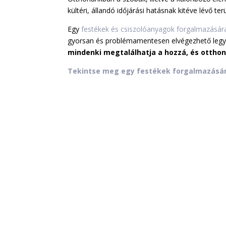
kültéri, állandó időjárási hatásnak kitéve lévő te
Egy
festékek és csiszolóanyagok forgalmazásá
gyorsan és problémamentesen elvégezhető legy
mindenki megtalálhatja a hozzá, és otthoná
Tekintse meg egy festékek forgalmazásár