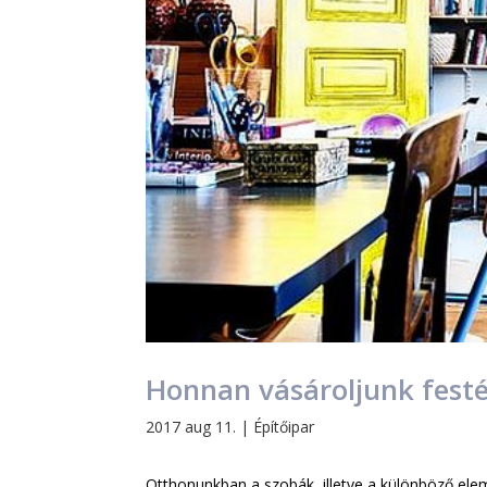
Honnan vásároljunk fest
2017 aug 11.
|
Építőipar
Otthonunkban a szobák, illetve a különböző ele