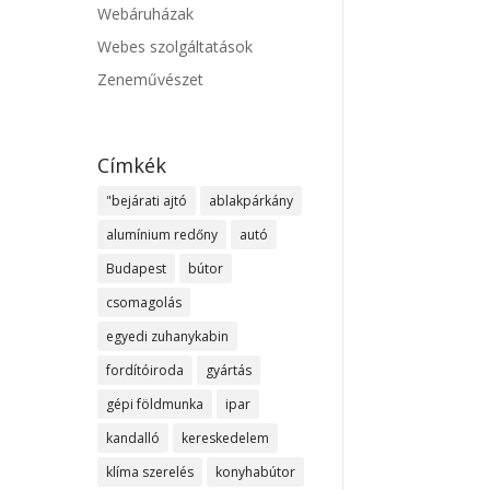
Webáruházak
Webes szolgáltatások
Zeneművészet
Címkék
"bejárati ajtó
ablakpárkány
alumínium redőny
autó
Budapest
bútor
csomagolás
egyedi zuhanykabin
fordítóiroda
gyártás
gépi földmunka
ipar
kandalló
kereskedelem
klíma szerelés
konyhabútor