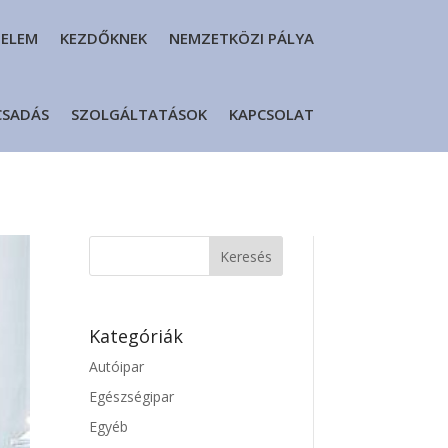
DELEM
KEZDŐKNEK
NEMZETKÖZI PÁLYA
CSADÁS
SZOLGÁLTATÁSOK
KAPCSOLAT
Kategóriák
Autóipar
Egészségipar
Egyéb