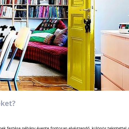
éket?
mek festése néhány évente fontosan elvégzendő, különös tekintettel 