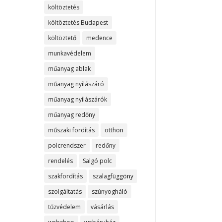
költöztetés
költöztetés Budapest
költöztető
medence
munkavédelem
műanyag ablak
műanyag nyílászáró
műanyag nyílászárók
műanyag redőny
műszaki fordítás
otthon
polcrendszer
redőny
rendelés
Salgó polc
szakfordítás
szalagfüggöny
szolgáltatás
szúnyogháló
tűzvédelem
vásárlás