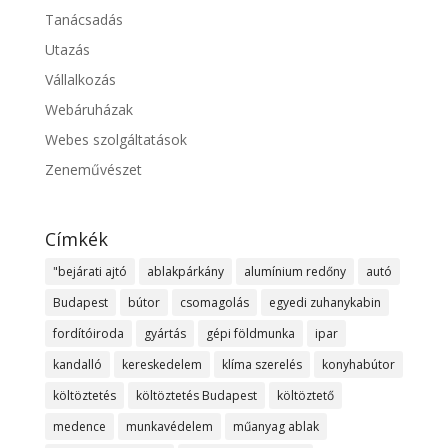
Tanácsadás
Utazás
Vállalkozás
Webáruházak
Webes szolgáltatások
Zeneművészet
Címkék
"bejárati ajtó
ablakpárkány
alumínium redőny
autó
Budapest
bútor
csomagolás
egyedi zuhanykabin
fordítóiroda
gyártás
gépi földmunka
ipar
kandalló
kereskedelem
klíma szerelés
konyhabútor
költöztetés
költöztetés Budapest
költöztető
medence
munkavédelem
műanyag ablak