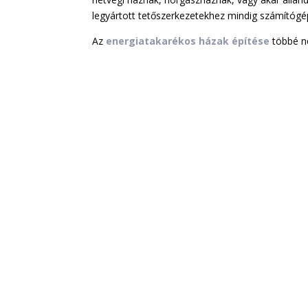
legyártott tetőszerkezetekhez mindig számítógépp
Az
energiatakarékos házak építése
többé n