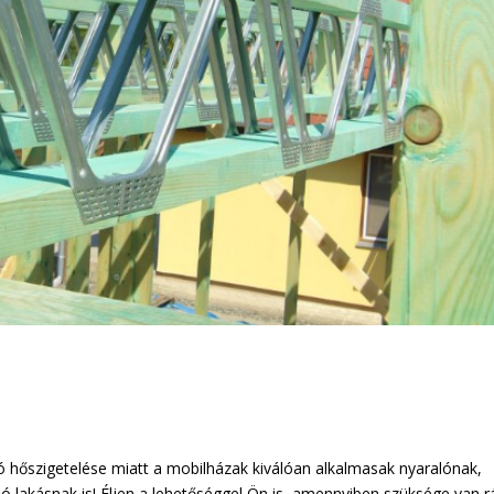
jó hőszigetelése miatt a mobilházak kiválóan alkalmasak nyaralónak,
ó lakásnak is! Éljen a lehetőséggel Ön is, amennyiben szüksége van r