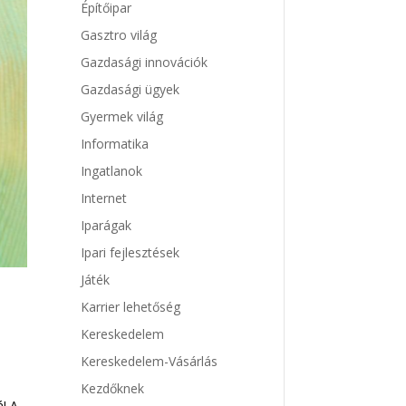
Építőipar
Gasztro világ
Gazdasági innovációk
Gazdasági ügyek
Gyermek világ
Informatika
Ingatlanok
Internet
Iparágak
Ipari fejlesztések
Játék
Karrier lehetőség
Kereskedelem
Kereskedelem-Vásárlás
Kezdőknek
á! A