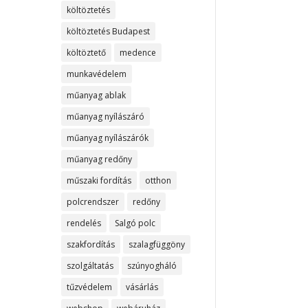
költöztetés
költöztetés Budapest
költöztető
medence
munkavédelem
műanyag ablak
műanyag nyílászáró
műanyag nyílászárók
műanyag redőny
műszaki fordítás
otthon
polcrendszer
redőny
rendelés
Salgó polc
szakfordítás
szalagfüggöny
szolgáltatás
szúnyogháló
tűzvédelem
vásárlás