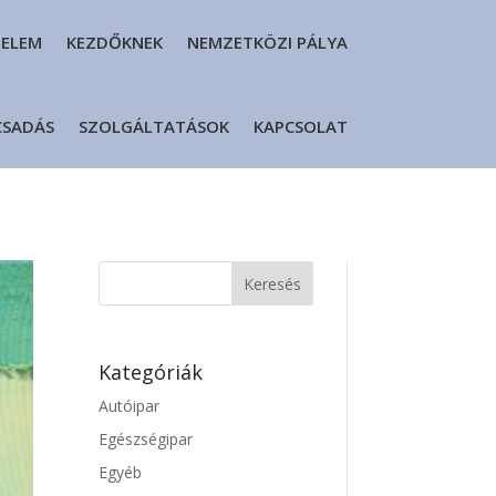
DELEM
KEZDŐKNEK
NEMZETKÖZI PÁLYA
CSADÁS
SZOLGÁLTATÁSOK
KAPCSOLAT
Kategóriák
Autóipar
Egészségipar
Egyéb