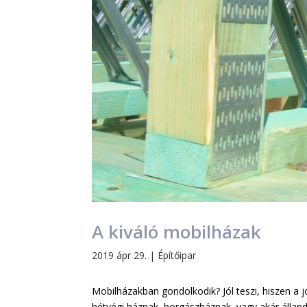
A kiváló mobilházak
2019 ápr 29.
|
Építőipar
Mobilházakban gondolkodik? Jól teszi, hiszen a 
hétvégi háznak, horgászháznak, vagy akár álland