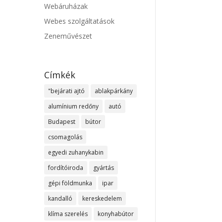
Webáruházak
Webes szolgáltatások
Zeneművészet
Címkék
"bejárati ajtó
ablakpárkány
alumínium redőny
autó
Budapest
bútor
csomagolás
egyedi zuhanykabin
fordítóiroda
gyártás
gépi földmunka
ipar
kandalló
kereskedelem
klíma szerelés
konyhabútor