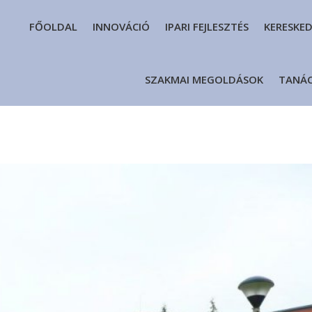
FŐOLDAL
INNOVÁCIÓ
IPARI FEJLESZTÉS
KERESKE
SZAKMAI MEGOLDÁSOK
TANÁ