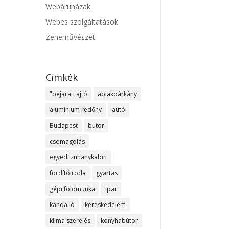
Webáruházak
Webes szolgáltatások
Zeneművészet
Címkék
"bejárati ajtó
ablakpárkány
alumínium redőny
autó
Budapest
bútor
csomagolás
egyedi zuhanykabin
fordítóiroda
gyártás
gépi földmunka
ipar
kandalló
kereskedelem
klíma szerelés
konyhabútor