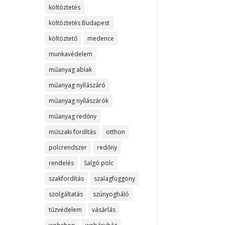
költöztetés
költöztetés Budapest
költöztető
medence
munkavédelem
műanyag ablak
műanyag nyílászáró
műanyag nyílászárók
műanyag redőny
műszaki fordítás
otthon
polcrendszer
redőny
rendelés
Salgó polc
szakfordítás
szalagfüggöny
szolgáltatás
szúnyogháló
tűzvédelem
vásárlás