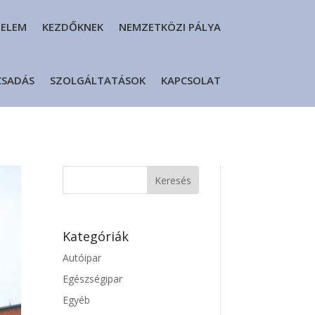
DELEM
KEZDŐKNEK
NEMZETKÖZI PÁLYA
CSADÁS
SZOLGÁLTATÁSOK
KAPCSOLAT
Kategóriák
Autóipar
Egészségipar
Egyéb