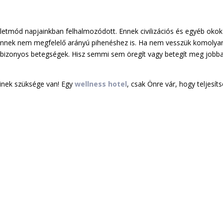
letmód napjainkban felhalmozódott. Ennek civilizációs és egyéb okok
 ennek nem megfelelő arányú pihenéshez is. Ha nem vesszük komolya
ak bizonyos betegségek. Hisz semmi sem öregít vagy betegít meg jobb
inek szüksége van! Egy
wellness hotel
, csak Önre vár, hogy teljesíts