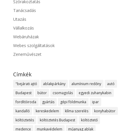
Szórakoztatás
Tanácsadás
Utazás
Vállalkozás
Webáruházak
Webes szolgáltatások
Zeneművészet
Címkék
"bejárati ajtó
ablakpárkány
alumínium redőny
autó
Budapest
bútor
csomagolás
egyedi zuhanykabin
fordítóiroda
gyártás
gépi földmunka
ipar
kandalló
kereskedelem
klíma szerelés
konyhabútor
költöztetés
költöztetés Budapest
költöztető
medence
munkavédelem
műanyag ablak