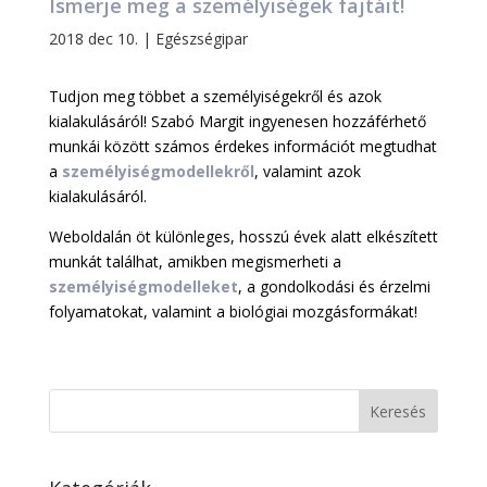
Ismerje meg a személyiségek fajtáit!
2018 dec 10.
|
Egészségipar
Tudjon meg többet a személyiségekről és azok
kialakulásáról! Szabó Margit ingyenesen hozzáférhető
munkái között számos érdekes információt megtudhat
a
személyiségmodellekről
, valamint azok
kialakulásáról.
Weboldalán öt különleges, hosszú évek alatt elkészített
munkát találhat, amikben megismerheti a
személyiségmodelleket
, a gondolkodási és érzelmi
folyamatokat, valamint a biológiai mozgásformákat!