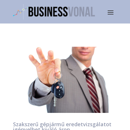
Szakszerű gépjármű eredetvizsgálatot
igényelhet kiváló áron