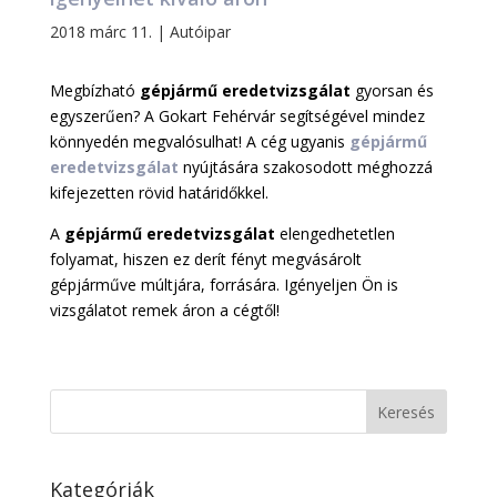
2018 márc 11.
|
Autóipar
Megbízható
gépjármű eredetvizsgálat
gyorsan és
egyszerűen? A Gokart Fehérvár segítségével mindez
könnyedén megvalósulhat! A cég ugyanis
gépjármű
eredetvizsgálat
nyújtására szakosodott méghozzá
kifejezetten rövid határidőkkel.
A
gépjármű eredetvizsgálat
elengedhetetlen
folyamat, hiszen ez derít fényt megvásárolt
gépjárműve múltjára, forrására. Igényeljen Ön is
vizsgálatot remek áron a cégtől!
Kategóriák