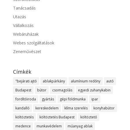
Tanácsadás
Utazás
Vállalkozás
Webáruházak
Webes szolgáltatások
Zeneművészet
Címkék
"bejárati ajtó
ablakpárkány
alumínium redőny
autó
Budapest
bútor
csomagolás
egyedi zuhanykabin
fordítóiroda
gyártás
gépi földmunka
ipar
kandalló
kereskedelem
klíma szerelés
konyhabútor
költöztetés
költöztetés Budapest
költöztető
medence
munkavédelem
műanyag ablak