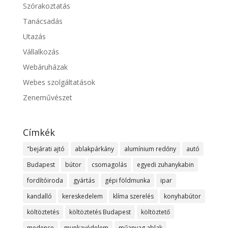
Szórakoztatás
Tanácsadás
Utazás
Vállalkozás
Webáruházak
Webes szolgáltatások
Zeneművészet
Címkék
"bejárati ajtó
ablakpárkány
alumínium redőny
autó
Budapest
bútor
csomagolás
egyedi zuhanykabin
fordítóiroda
gyártás
gépi földmunka
ipar
kandalló
kereskedelem
klíma szerelés
konyhabútor
költöztetés
költöztetés Budapest
költöztető
medence
munkavédelem
műanyag ablak