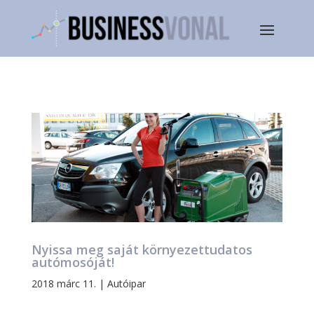
Nyissa meg saját környezettudatos
autómosóját!
2018 márc 11.
|
Autóipar