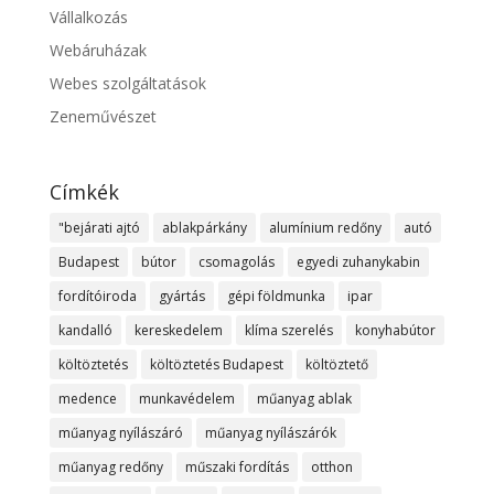
Vállalkozás
Webáruházak
Webes szolgáltatások
Zeneművészet
Címkék
"bejárati ajtó
ablakpárkány
alumínium redőny
autó
Budapest
bútor
csomagolás
egyedi zuhanykabin
fordítóiroda
gyártás
gépi földmunka
ipar
kandalló
kereskedelem
klíma szerelés
konyhabútor
költöztetés
költöztetés Budapest
költöztető
medence
munkavédelem
műanyag ablak
műanyag nyílászáró
műanyag nyílászárók
műanyag redőny
műszaki fordítás
otthon