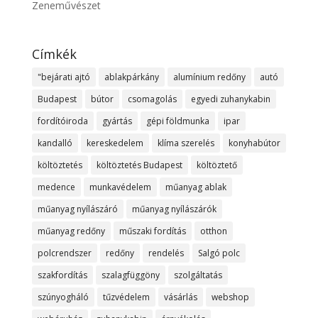
Zeneművészet
Címkék
"bejárati ajtó
ablakpárkány
alumínium redőny
autó
Budapest
bútor
csomagolás
egyedi zuhanykabin
fordítóiroda
gyártás
gépi földmunka
ipar
kandalló
kereskedelem
klíma szerelés
konyhabútor
költöztetés
költöztetés Budapest
költöztető
medence
munkavédelem
műanyag ablak
műanyag nyílászáró
műanyag nyílászárók
műanyag redőny
műszaki fordítás
otthon
polcrendszer
redőny
rendelés
Salgó polc
szakfordítás
szalagfüggöny
szolgáltatás
szúnyogháló
tűzvédelem
vásárlás
webshop